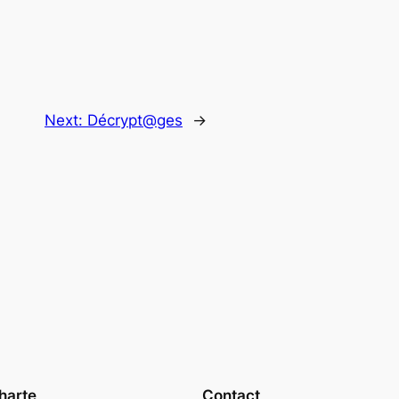
Next:
Décrypt@ges
→
harte
Contact