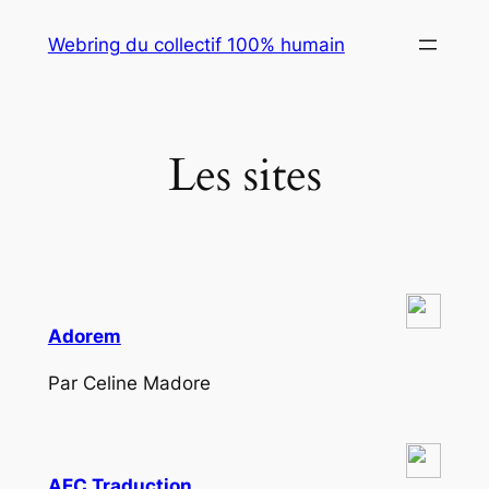
Skip
Webring du collectif 100% humain
to
content
Les sites
Adorem
Par Celine Madore
AEC Traduction